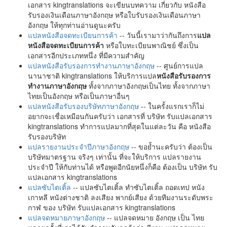
เอกสาร kingtranslations จะเขียนบทความ เกี่ยวกับ หนังสือ
รับรองเงินเดือนภาษาอังกฤษ หรือใบรับรองเงินเดือนภาษา
อังกฤษ ให้ทุกท่านอ่านดูนะครับ
แปลหนังสือจดทะเบียนการค้า
-- วันนี้เรามาว่ากันถึงการ
แปล
หนังสือจดทะเบียนการค้า
หรือใบทะเบียนพาณิชย์ ซึ่งเป็น
เอกสารอีกประเภทหนึ่ง ที่มีความสำคัญ
แปลหนังสือรับรองการทำงานภาษาอังกฤษ
-- ศูนย์การแปล
นานาชาติ kingtranslations ให้บริการแปล
หนังสือรับรองการ
ทำงานภาษาอังกฤษ
ทั้งจากภาษาอังกฤษเป็นไทย ทั้งจากภาษา
ไทยเป็นอังกฤษ หรือเป็นภาษาอื่นๆ
แปลหนังสือรับรองบริษัทภาษาอังกฤษ
-- ในครั้งแรกเราก็ไม่
อยากจะเชื่อเหมือนกันครับว่า เอกสารที่ บริษัท รับแปลเอกสาร
kingtranslations ทำการแปลมากที่สุดในแต่ละวัน คือ หนังสือ
รับรองบริษัท
แปลรายงานประจำปีภาษาอังกฤษ
-- ขอย้ำนะครับว่า ต้องเป็น
บริษัทมาตรฐาน จริงๆ เท่านั้น ที่จะให้บริการ แปลรายงาน
ประจำปี ให้กับท่านได้ หรือพูดอีกนัยหนึ่งก็คือ ต้องเป็น บริษัท รับ
แปลเอกสาร kingtranslations
แปลซับไตเติ้ล
-- แปลซับไตเติ้ล ทำซับไตเติ้ล ถอดเทป หนัง
เกาหลี หนังต่างชาติ ลงเสียง พากย์เสียง ด้วยทีมงานระดับพระ
กาฬ ของ บริษัท รับแปลเอกสาร kingtranslations
แปลจดหมายภาษาอังกฤษ
-- แปลจดหมาย อังกฤษ เป็น ไทย