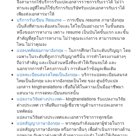
จึงสามารถใช้บริการรับแปลเอกสารราชการกับเราได้ ไม่ว่า
ท่านจะอยู่ที่ไหนก็ใช้บริการกับบริษัทรับแปลเอกสารกับเราได้
เพียงส่งเอกสารมาให้
บริการรับเขียน Resume
-- การเขียน resume ภาษาอังกฤษ
เป็นสิ่งที่ท่านจะต้องสนใจและใส่ใจเป็นอย่างมาก ในขั้นตอน
หนึ่งของการหางาน เพราะ resume เป็นบันไดขั้นแรก และขั้น
สำคัญที่สุดในการหางาน ไม่ว่าคุณจะเก่งกาจ สามารถขนาด
ไหน ไม่ว่าคุณจะ
แปลบทคัดย่อภาษาอังกฤษ
-- ในการศึกษาในระดับปริญญา โดย
เฉพาะในระดับที่สูงกว่าปริญญาตรีนั้น การทำโครงงานต่างๆ
ถือว่าสำคัญ และเป็นส่วนหนึ่งที่จะทำให้เรียนจบได้ และ
นอกจากการทำโครงการแล้ว การค้นคว้าข้อมูลเพิ่มเติม
แปลทะเบียนสมรสไทยเป็นอังกฤษ
-- บริการแปลทะเบียนสมรส
ไทยเป็นอังกฤษ และจากอังกฤษเป็นไทย ของ ศูนย์รับแปล
เอกสาร kingtranslations เชื่อถือได้ในความเป็นมืออาชีพมา
แสนนาน การจดทะเบียนสมรสนั้น
แปลงานวิจัยต่างประเทศ
-- kingtranslations รับแปลงานวิจัย
ต่างประเทศ เราคือทีมงานผู้เชี่ยวชาญด้านการแปลเอกสาร
บทคัดย่อ
แปลงานวิจัยต่างประเทศและเอกสารวิชาการทุกชนิด
่แปลสัญญาภาษาอังกฤษ
-- หากคุณกำลังมองหาผู้ช่วยในการ
แปลสัญญาภาษาอังกฤษ หรือภาษาอื่นๆ เพื่อดำเนินการทางด้าน
กฎหมาย กับชาวต่างชาติ ด้วยความแม่นยำ ไม่ทำให้เกิดความ