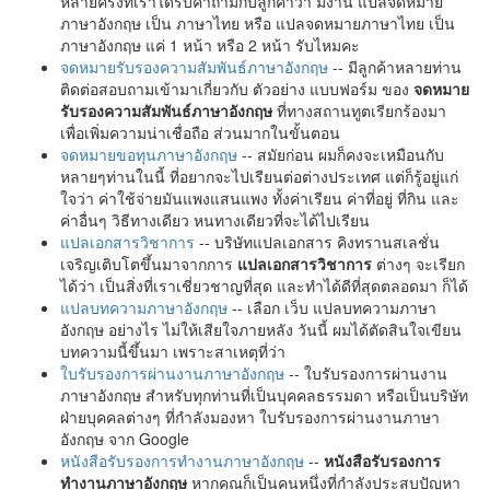
หลายครั้งที่เราได้รับคำถามกับลูกค้าว่า มีงาน แปลจดหมาย
ภาษาอังกฤษ เป็น ภาษาไทย หรือ แปลจดหมายภาษาไทย เป็น
ภาษาอังกฤษ แค่ 1 หน้า หรือ 2 หน้า รับไหมคะ
จดหมายรับรองความสัมพันธ์ภาษาอังกฤษ
-- มีลูกค้าหลายท่าน
ติดต่อสอบถามเข้ามาเกี่ยวกับ ตัวอย่าง แบบฟอร์ม ของ
จดหมาย
รับรองความสัมพันธ์ภาษาอังกฤษ
ที่ทางสถานทูตเรียกร้องมา
เพื่อเพิ่มความน่าเชื่อถือ ส่วนมากในขั้นตอน
จดหมายขอทุนภาษาอังกฤษ
-- สมัยก่อน ผมก็คงจะเหมือนกับ
หลายๆท่านในนี้ ที่อยากจะไปเรียนต่อต่างประเทศ แต่ก็รู้อยู่แก่
ใจว่า ค่าใช้จ่ายมันแพงแสนแพง ทั้งค่าเรียน ค่าที่อยู่ ที่กิน และ
ค่าอื่นๆ วิธีทางเดียว หนทางเดียวที่จะได้ไปเรียน
แปลเอกสารวิชาการ
-- บริษัทแปลเอกสาร คิงทรานสเลชั่น
เจริญเติบโตขึ้นมาจากการ
แปลเอกสารวิชาการ
ต่างๆ จะเรียก
ได้ว่า เป็นสิ่งที่เราเชี่ยวชาญที่สุด และทำได้ดีที่สุดตลอดมา ก็ได้
แปลบทความภาษาอังกฤษ
-- เลือก เว็บ แปลบทความภาษา
อังกฤษ อย่างไร ไม่ให้เสียใจภายหลัง วันนี้ ผมได้ตัดสินใจเขียน
บทความนี้ขึ้นมา เพราะสาเหตุที่ว่า
ใบรับรองการผ่านงานภาษาอังกฤษ
-- ใบรับรองการผ่านงาน
ภาษาอังกฤษ สำหรับทุกท่านที่เป็นบุคคลธรรมดา หรือเป็นบริษัท
ฝ่ายบุคคลต่างๆ ที่กำลังมองหา ใบรับรองการผ่านงานภาษา
อังกฤษ จาก Google
หนังสือรับรองการทำงานภาษาอังกฤษ
--
หนังสือรับรองการ
ทำงานภาษาอังกฤษ
หากคุณก็เป็นคนหนึ่งที่กำลังประสบปัญหา