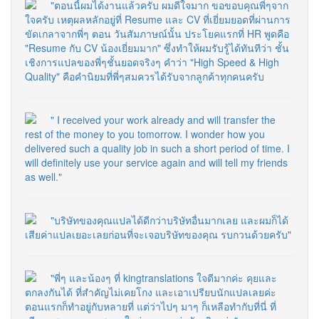
"ตอนนี้ผมได้งานแล้วครับ ผมดีใจมาก ขอขอบคุณพี่ๆจาก
ใจครับ เหตุผลหลักอยู่ที่ Resume และ CV ที่เยี่ยมยอดที่ผ่านการ
ขัดเกลาจากพี่ๆ ตอน วันสัมภาษณ์นั้น ประโยคแรกที่ HR พูดคือ
"Resume กับ CV น้องเยี่ยมมาก" ซึ่งทำให้ผมรับรู้ได้ทันทีว่า ชั้น
เชิงการแปลของพี่ๆชั้นยอดจริงๆ คำว่า "High Speed & High
Quality" คือคำนิยมที่พี่ๆสมควรได้รับจากลูกค้าทุกคนครับ
" I received your work already and will transfer the
rest of the money to you tomorrow. I wonder how you
delivered such a quality job in such a short period of time. I
will definitely use your service again and will tell my friends
as well."
"บริษัทของคุณแปลได้ดีกว่าบริษัทอื่นมากเลย และผมก็ได้
เสียค่าแปลเยอะเลยก่อนที่จะเจอบริษัทของคุณ รบกวนด้วยครับ"
"พี่ๆ และน้องๆ ที่ kingtranslations ใจดีมากค่ะ คุยและ
ตกลงกันได้ ที่สำคัญไม่เคยโกง และเอาเปรียบนักแปลเลยค่ะ
ตอนแรกก็ทำอยู่กับหลายที่ แต่ว่าไปๆ มาๆ ก็เหลือทำกับที่นี่ ที่