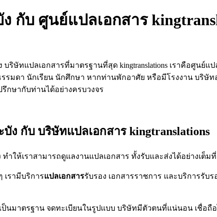
กับ ศูนย์แปลเอกสาร kingtranslati
บริษัทแปลเอกสารที่มาตรฐานที่สุด kingtranslations เราคือศูนย์แ
ธรรมดา นักเรียน นักศึกษา หากท่านพักอาศัย หรือมีโรงงาน บริษั
คำปรึกษากับท่านได้อย่างครบวงจร
ัง กับ บริษัทแปลเอกสาร kingtranslations
ัง ทำให้เราสามารถดูแลงานแปลเอกสาร ทั้งรับและส่งได้อย่างเต็มที่
 เรามีบริการ
แปลเอกสาร
รับรอง เอกสารราชการ และบริการรับรอง
ป็นมาตรฐาน จดทะเบียนในรูปแบบ บริษัทมีตัวตนที่แน่นอน เชื่อถือ