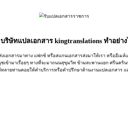
 บริษัทแปลเอกสาร kingtranslations ทำอย่าง
งเอกสารมาทาง แฟกซ์ หรือสแกนเอกสารส่งมาให้เรา หรืออีเมล์เ
ชเข้ามาเรื่อยๆ ทางที่จะมาถนนสุขุมวิท ข้ามสะพานแยก ศรีนคริน
 ใจดีหลายท่านคอยให้คำบริการหรือคำปรึกษาด้านงานแปลเอกสาร 