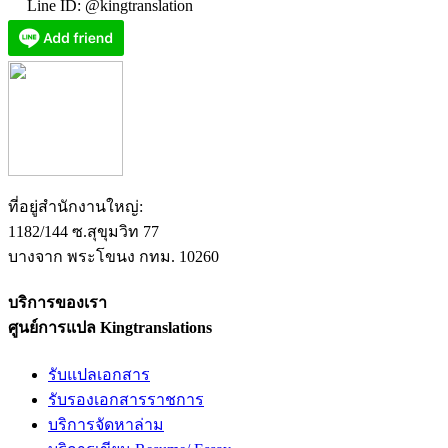
Line ID: @kingtranslation
ที่อยู่สำนักงานใหญ่:
1182/144 ซ.สุขุมวิท 77
บางจาก พระโขนง กทม. 10260
บริการของเรา
ศูนย์การแปล Kingtranslations
รับแปลเอกสาร
รับรองเอกสารราชการ
บริการจัดหาล่าม