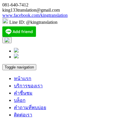
081-640-7412
king133translation@gmail.com
www.facebook.com/kingtranslation
Line ID: @kingtranslation
Toggle navigation
หน้าแรก
บริการของเรา
คำชื่นชม
บล็อก
คำถามที่พบบ่อย
ติดต่อเรา